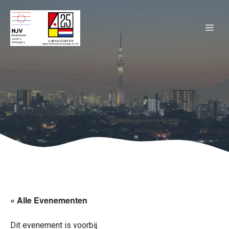
Ga
naar
ME
de
inhoud
« Alle Evenementen
Dit evenement is voorbij.