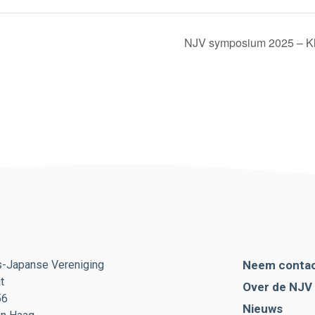
NJV symposium 2025 – Kl
s-Japanse Vereniging
Neem contac
t
Over de NJV
56
Nieuws