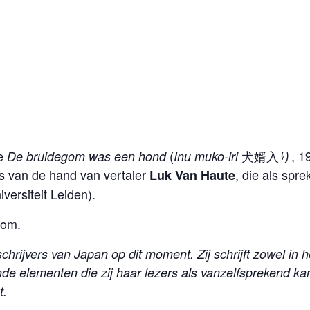
le
(
犬婿入り, 1993
De bruidegom was een hond
Inu muko-iri
is van de hand van vertaler
, die als spr
Luk Van Haute
versiteit Leiden).
oom.
jvers van Japan op dit moment. Zij schrijft zowel in het
 elementen die zij haar lezers als vanzelfsprekend kan 
t.