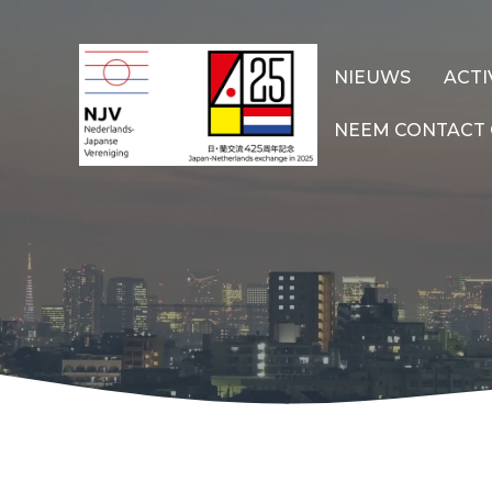
Ga
naar
de
NIEUWS
ACTI
inhoud
NEEM CONTACT