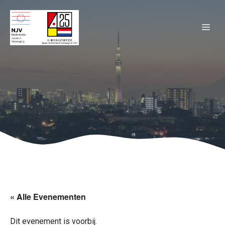
Ga
naar
ME
de
inhoud
« Alle Evenementen
Dit evenement is voorbij.