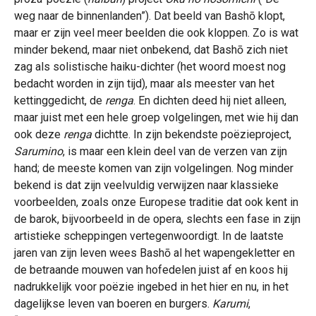
weg naar de binnenlanden”). Dat beeld van Bashō klopt,
maar er zijn veel meer beelden die ook kloppen. Zo is wat
minder bekend, maar niet onbekend, dat Bashō zich niet
zag als solistische haiku-dichter (het woord moest nog
bedacht worden in zijn tijd), maar als meester van het
kettinggedicht, de
renga
. En dichten deed hij niet alleen,
maar juist met een hele groep volgelingen, met wie hij dan
ook deze
renga
dichtte. In zijn bekendste poëzieproject,
Sarumino
, is maar een klein deel van de verzen van zijn
hand; de meeste komen van zijn volgelingen. Nog minder
bekend is dat zijn veelvuldig verwijzen naar klassieke
voorbeelden, zoals onze Europese traditie dat ook kent in
de barok, bijvoorbeeld in de opera, slechts een fase in zijn
artistieke scheppingen vertegenwoordigt. In de laatste
jaren van zijn leven wees Bashō al het wapengekletter en
de betraande mouwen van hofedelen juist af en koos hij
nadrukkelijk voor poëzie ingebed in het hier en nu, in het
dagelijkse leven van boeren en burgers.
Karumi
,