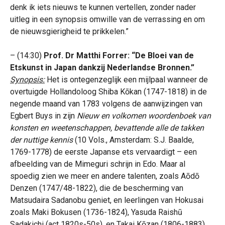
denk ik iets nieuws te kunnen vertellen, zonder nader
uitleg in een synopsis omwille van de verrassing en om
de nieuwsgierigheid te prikkelen.”
– (14:30)
Prof. Dr Matthi Forrer: “De Bloei van de
Etskunst in Japan dankzij Nederlandse Bronnen.”
Synopsis:
Het is ontegenzeglijk een mijlpaal wanneer de
overtuigde Hollandoloog Shiba Kōkan (1747-1818) in de
negende maand van 1783 volgens de aanwijzingen van
Egbert Buys in zijn
Nieuw en volkomen woordenboek van
konsten en weetenschappen, bevattende alle de takken
der nuttige kennis
(10 Vols., Amsterdam: S.J. Baalde,
1769-1778) de eerste Japanse ets vervaardigt – een
afbeelding van de Mimeguri schrijn in Edo. Maar al
spoedig zien we meer en andere talenten, zoals Aōdō
Denzen (1747/48-1822), die de bescherming van
Matsudaira Sadanobu geniet, en leerlingen van Hokusai
zoals Maki Bokusen (1736-1824), Yasuda Raishū
Sadakichi (act 1820s-50s), en Takai Kōzan (1806-1883).