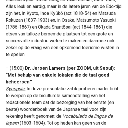
Alles leuk en aardig, maar in de latere jaren van de Edo-tijd
zijn het, in Kyoto, Inoe Kyūkō (act 1818-54) en Matsuda
Rokuzan (1837-1903) en, in Osaka, Matsumoto Yasuoki
(1786-1867) en Okada Shuntōsai (act 1844-1861) die
etsen van talloze beroemde plaatsen tot een grote en
succesvolle industrie weten te maken en daarmee ook
zeker op de vraag van een opkomend toerisme wisten in
te spelen.
– (15:00)
Dr. Jeroen Lamers (per ZOOM, uit Seoul):
“Met behulp van enkele lokalen die de taal goed
beheersen.”
Synopsis:
In deze presentatie zal ik proberen nader licht
te werpen op de biculturele samenstelling van het
redactionele team dat de bezorging van het eerste (en
beste) woordenboek van de Japanse taal voor zijn
rekening heeft genomen: de
Vocabulario de lingoa de
Iapam
(1603-1604). Tot op heden kan geen van de