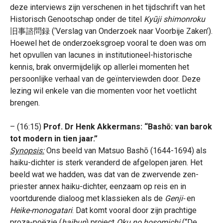
deze interviews zijn verschenen in het tijdschrift van het
Historisch Genootschap onder de titel
Kyūji shimonroku
旧事諮問録 (‘Verslag van Onderzoek naar Voorbije Zaken’).
Hoewel het de onderzoeksgroep vooral te doen was om
het opvullen van lacunes in institutioneel-historische
kennis, brak onvermijdelijk op allerlei momenten het
persoonlijke verhaal van de geïnterviewden door. Deze
lezing wil enkele van die momenten voor het voetlicht
brengen.
– (16:15)
Prof. Dr Henk Akkermans: “Bashō: van barok
tot modern in tien jaar.”
Synopsis:
Ons beeld van Matsuo Bashō (1644-1694) als
haiku-dichter is sterk veranderd de afgelopen jaren. Het
beeld wat we hadden, was dat van de zwervende zen-
priester annex haiku-dichter, eenzaam op reis en in
voortdurende dialoog met klassieken als de
Genji-
en
Heike-monogatari
. Dat komt vooral door zijn prachtige
proza-poëzie (
haibun
) project
Oku no hosomichi
(“De