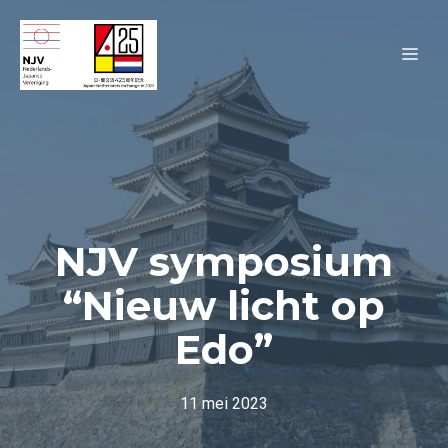
Ga
naar
ME
de
inhoud
NJV symposium
“Nieuw licht op
Edo”
11 mei 2023