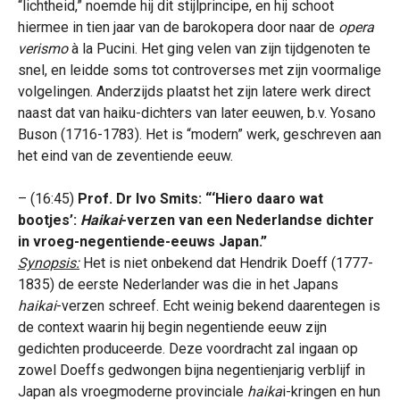
“lichtheid,” noemde hij dit stijlprincipe, en hij schoot
hiermee in tien jaar van de barokopera door naar de
opera
verismo
à la Pucini. Het ging velen van zijn tijdgenoten te
snel, en leidde soms tot controverses met zijn voormalige
volgelingen. Anderzijds plaatst het zijn latere werk direct
naast dat van haiku-dichters van later eeuwen, b.v. Yosano
Buson (1716-1783). Het is “modern” werk, geschreven aan
het eind van de zeventiende eeuw.
– (16:45)
Prof. Dr Ivo Smits: “‘Hiero daaro wat
bootjes’:
Haikai
-verzen van een Nederlandse dichter
in vroeg-negentiende-eeuws Japan.”
Synopsis:
Het is niet onbekend dat Hendrik Doeff (1777-
1835) de eerste Nederlander was die in het Japans
haikai
-verzen schreef. Echt weinig bekend daarentegen is
de context waarin hij begin negentiende eeuw zijn
gedichten produceerde. Deze voordracht zal ingaan op
zowel Doeffs gedwongen bijna negentienjarig verblijf in
Japan als vroegmoderne provinciale
haika
i-kringen en hun